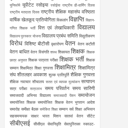
यूपीटेट
रसोइया
यूनिफॉर्म
रसोईया
राष्ट्रीय डी-वार्मिंग दिवस
राष्ट्रीय शैक्षिक महासंघ
वरिष्ठता
राष्ट्रीय मतदाता दिवस
विज्ञप्ति
वार्षिक खेलकूद प्रतियोगिता
विकलांग
विज्ञान-
विद्यालय
वित्त एवं लेखाधिकारी
गणित शिक्षक भर्ती
विद्यालय प्रबंध समिति
विद्युतीकरण
विद्यालय पुरस्कार योजना
विरोध
वेतन
विशिष्ट बीटीसी
वृक्षारोपण
वेतन कटौती
शिक्षक
वेतन बाधित
वेतन विसंगति
शिकायत
शपथ
शिक्षक
शिक्षक भर्ती
शिक्षक पात्रता परीक्षा
शिक्षक
छात्र अनुपात
शिक्षामित्र
शिक्षामित्र
सम्मान
शिक्षमित्र
शिक्षा गुणवत्ता
संघ
शीतलहर अवकाश
शैक्षिक गुणवत्ता
शुल्क प्रतिपूर्ति
सत्यापन
शैक्षिक नवाचार
शौचालय
सतत एवं व्यापक मूल्यांकन
समय परिवर्तन
समय सारिणी
सत्र परीक्षा
सत्रलाभ
समायोजन
समाजवादी अभिनव विद्यालय
समाजवादी पेंशन
समायोजित शिक्षक
समायोजित शिक्षक वेतन भुगतान आदेश
समारोह
समीक्षा बैठक
सम्मान
सर्व शिक्षा अभियान
समेकित शिक्षा
सहसमन्वयक
साक्षर भारत मिशन
सातवां वेतन
सीटेट
सीबीएसई
सीसीएल
सेवानिवृति
सेवापुस्तिका
स्काउट-