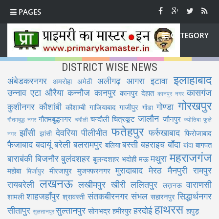
PAGES
CATEGORY
DISTRICT WISE NEWS
इलाहाबाद
अंबेडकरनगर
अलीगढ़
आगरा
इटावा
अमरोहा
अमेठी
उन्नाव
एटा
औरैया
कन्नौज
कानपुर
कासगंज
कानपुर देहात
कानपुर नगर
गोरखपुर
कुशीनगर
कौशांबी
गोण्डा
कौशाम्बी
गाजियाबाद
गाजीपुर
गोंडा
जालौन
गौतमबुद्धनगर
चन्दौली
चित्रकूट
जौनपुर
गौतमबुद्ध नगर
चंदौली
ज्योतिबा फुले
फतेहपुर
झाँसी
देवरिया
पीलीभीत
फर्रुखाबाद
फिरोजाबाद
झांसी
नगर
फैजाबाद
बदायूं
बरेली
बलरामपुर
बस्ती
बहराइच
बाँदा
बलिया
बागपत
बांदा
महराजगंज
बाराबंकी
बिजनौर
बुलंदशहर
मथुरा
बुलन्दशहर
भदोही
मऊ
मुरादाबाद
मेरठ
मैनपुरी
रामपुर
महोबा
मीरजापुर
मुजफ्फरनगर
मिर्जापुर
लखनऊ
रायबरेली
लखीमपुर खीरी
ललितपुर
वाराणसी
लख़नऊ
शाहजहाँपुर
संतकबीरनगर
संभल
सिद्धार्थनगर
शामली
श्रावस्ती
सहारनपुर
हाथरस
सीतापुर
सुल्तानपुर
हरदोई
सोनभद्र
हमीरपुर
हापुड़
सुलतानपुर