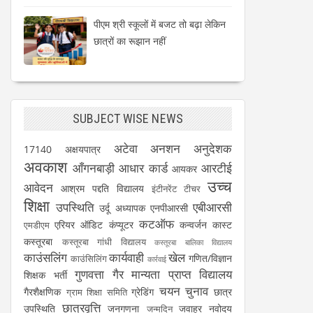
पीएम श्री स्कूलों में बजट तो बढ़ा लेकिन
छात्रों का रूझान नहीं
SUBJECT WISE NEWS
अटेवा
अनशन
अनुदेशक
17140
अक्षयपात्र
अवकाश
आँगनबाड़ी
आधार कार्ड
आरटीई
आयकर
उच्च
आवेदन
आश्रम पद्दति विद्यालय
इंटीनरेंट टीचर
शिक्षा
उपस्थिति
एबीआरसी
उर्दू अध्यापक
एनपीआरसी
कटऑफ
एरियर
ऑडिट
कंप्यूटर
कन्वर्जन कास्ट
एमडीएम
कस्तूरबा
कस्तूरबा गांधी विद्यालय
कस्तूरबा बालिका विद्यालय
काउंसलिंग
कार्यवाही
खेल
गणित/विज्ञान
काउंसिलिंग
कार्रवाई
गुणवत्ता
गैर मान्यता प्राप्त विद्यालय
शिक्षक भर्ती
चयन
चुनाव
गैरशैक्षणिक
ग्रेडिंग
छात्र
ग्राम शिक्षा समिति
छात्रवृत्ति
उपस्थिति
जनगणना
जवाहर नवोदय
जन्मदिन