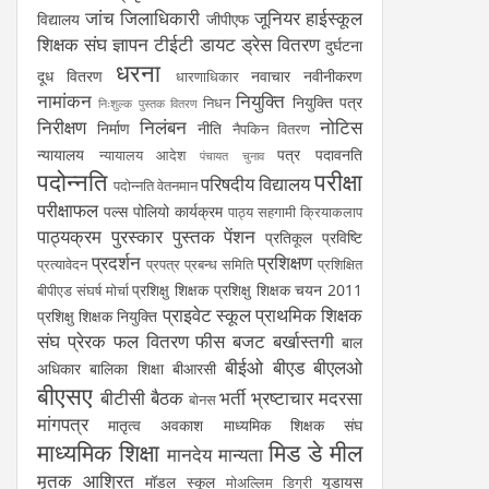
जांच
जिलाधिकारी
जूनियर हाईस्कूल
विद्यालय
जीपीएफ
शिक्षक संघ
ज्ञापन
टीईटी
डायट
ड्रेस वितरण
दुर्घटना
धरना
दूध वितरण
नवाचार
नवीनीकरण
धारणाधिकार
नामांकन
नियुक्ति
नियुक्ति पत्र
निधन
निःशुल्क पुस्तक वितरण
निरीक्षण
निलंबन
नोटिस
निर्माण
नीति
नैपकिन वितरण
न्यायालय
पत्र
पदावनति
न्यायालय आदेश
पंचायत चुनाव
पदोन्नति
परीक्षा
परिषदीय विद्यालय
पदोन्नति वेतनमान
परीक्षाफल
पल्स पोलियो कार्यक्रम
पाठ्य सहगामी क्रियाकलाप
पाठ्यक्रम
पुरस्कार
पुस्तक
पेंशन
प्रतिकूल प्रविष्टि
प्रदर्शन
प्रशिक्षण
प्रत्यावेदन
प्रपत्र
प्रबन्ध समिति
प्रशिक्षित
प्रशिक्षु शिक्षक
प्रशिक्षु शिक्षक चयन 2011
बीपीएड संघर्ष मोर्चा
प्राइवेट स्कूल
प्राथमिक शिक्षक
प्रशिक्षु शिक्षक नियुक्ति
संघ
प्रेरक
फल वितरण
फीस
बजट
बर्खास्तगी
बाल
बीईओ
बीएड
बीएलओ
अधिकार
बालिका शिक्षा
बीआरसी
बीएसए
बीटीसी
बैठक
भर्ती
भ्रष्टाचार
मदरसा
बोनस
मांगपत्र
मातृत्व अवकाश
माध्यमिक शिक्षक संघ
माध्यमिक शिक्षा
मिड डे मील
मानदेय
मान्यता
मृतक आश्रित
मॉडल स्कूल
यूडायस
मोअल्लिम डिग्री