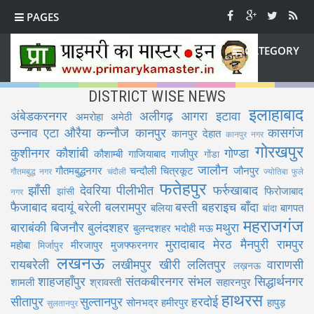
PAGES
CATEGORY
DISTRICT WISE NEWS
इलाहाबाद
अंबेडकरनगर
अलीगढ़
आगरा
इटावा
अमरोहा
अमेठी
उन्नाव
एटा
औरैया
कन्नौज
कानपुर
कासगंज
कानपुर देहात
कानपुर नगर
गोरखपुर
कुशीनगर
कौशांबी
गोण्डा
कौशाम्बी
गाजियाबाद
गाजीपुर
गोंडा
जालौन
गौतमबुद्धनगर
चन्दौली
चित्रकूट
जौनपुर
गौतमबुद्ध नगर
चंदौली
ज्योतिबा फुले
फतेहपुर
झाँसी
देवरिया
पीलीभीत
फर्रुखाबाद
फिरोजाबाद
झांसी
नगर
फैजाबाद
बदायूं
बरेली
बलरामपुर
बस्ती
बहराइच
बाँदा
बलिया
बागपत
बांदा
महराजगंज
बाराबंकी
बिजनौर
बुलंदशहर
मथुरा
बुलन्दशहर
भदोही
मऊ
मुरादाबाद
मेरठ
मैनपुरी
रामपुर
महोबा
मीरजापुर
मुजफ्फरनगर
मिर्जापुर
लखनऊ
रायबरेली
लखीमपुर खीरी
ललितपुर
वाराणसी
लख़नऊ
शाहजहाँपुर
संतकबीरनगर
संभल
सिद्धार्थनगर
शामली
श्रावस्ती
सहारनपुर
हाथरस
सीतापुर
सुल्तानपुर
हरदोई
सोनभद्र
हमीरपुर
हापुड़
सुलतानपुर