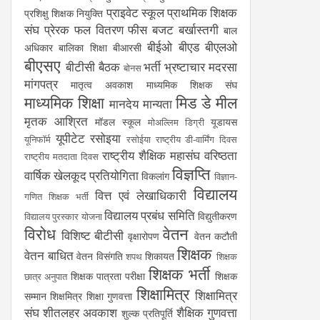
प्राइवेट स्कूल
प्राथमिक शिक्षक
प्रशिक्षु शिक्षक नियुक्ति
संघ
प्रेरक
फल वितरण
फीस
बजट
बर्खास्तगी
बाल
बीईओ
बीएड
बीएलओ
अधिकार
बालिका शिक्षा
बीआरसी
बीएसए
बीटीसी
बैठक
भर्ती
भ्रष्टाचार
मदरसा
बोनस
मांगपत्र
मातृत्व अवकाश
माध्यमिक शिक्षक संघ
माध्यमिक शिक्षा
मिड डे मील
मानदेय
मान्यता
मृतक आश्रित
मॉडल स्कूल
यूडायस
मोअल्लिम डिग्री
यूपीटेट
रसोइया
यूनिफॉर्म
रसोईया
राष्ट्रीय डी-वार्मिंग दिवस
राष्ट्रीय शैक्षिक महासंघ
वरिष्ठता
राष्ट्रीय मतदाता दिवस
विज्ञप्ति
वार्षिक खेलकूद प्रतियोगिता
विकलांग
विज्ञान-
विद्यालय
वित्त एवं लेखाधिकारी
गणित शिक्षक भर्ती
विद्यालय प्रबंध समिति
विद्युतीकरण
विद्यालय पुरस्कार योजना
विरोध
वेतन
विशिष्ट बीटीसी
वृक्षारोपण
वेतन कटौती
शिक्षक
वेतन बाधित
वेतन विसंगति
शिकायत
शपथ
शिक्षक
शिक्षक भर्ती
शिक्षक पात्रता परीक्षा
शिक्षक
छात्र अनुपात
शिक्षामित्र
शिक्षामित्र
सम्मान
शिक्षमित्र
शिक्षा गुणवत्ता
संघ
शीतलहर अवकाश
शैक्षिक गुणवत्ता
शुल्क प्रतिपूर्ति