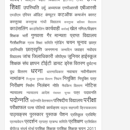
शिक्षा
उपस्थिति
एबीआरसी
उर्दू अध्यापक
एनपीआरसी
कटऑफ
एरियर
ऑडिट
कंप्यूटर
कन्वर्जन कास्ट
एमडीएम
कस्तूरबा
कस्तूरबा गांधी विद्यालय
कस्तूरबा बालिका विद्यालय
काउंसलिंग
कार्यवाही
खेल
गणित/विज्ञान
काउंसिलिंग
कार्रवाई
गुणवत्ता
गैर मान्यता प्राप्त विद्यालय
शिक्षक भर्ती
चयन
चुनाव
गैरशैक्षणिक
ग्रेडिंग
छात्र
ग्राम शिक्षा समिति
छात्रवृत्ति
उपस्थिति
जनगणना
जवाहर नवोदय
जन्मदिन
जांच
जिलाधिकारी
जूनियर हाईस्कूल
विद्यालय
जीपीएफ
शिक्षक संघ
ज्ञापन
टीईटी
डायट
ड्रेस वितरण
दुर्घटना
धरना
दूध वितरण
नवाचार
नवीनीकरण
धारणाधिकार
नामांकन
नियुक्ति
नियुक्ति पत्र
निधन
निःशुल्क पुस्तक वितरण
निरीक्षण
निलंबन
नोटिस
निर्माण
नीति
नैपकिन वितरण
न्यायालय
पत्र
पदावनति
न्यायालय आदेश
पंचायत चुनाव
पदोन्नति
परीक्षा
परिषदीय विद्यालय
पदोन्नति वेतनमान
परीक्षाफल
पल्स पोलियो कार्यक्रम
पाठ्य सहगामी क्रियाकलाप
पाठ्यक्रम
पुरस्कार
पुस्तक
पेंशन
प्रतिकूल प्रविष्टि
प्रदर्शन
प्रशिक्षण
प्रत्यावेदन
प्रपत्र
प्रबन्ध समिति
प्रशिक्षित
प्रशिक्षु शिक्षक
प्रशिक्षु शिक्षक चयन 2011
बीपीएड संघर्ष मोर्चा