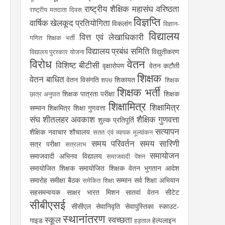
राष्ट्रीय शैक्षिक महासंघ
वरिष्ठता
राष्ट्रीय मतदाता दिवस
विज्ञप्ति
वार्षिक खेलकूद प्रतियोगिता
विकलांग
विज्ञान-
विद्यालय
वित्त एवं लेखाधिकारी
गणित शिक्षक भर्ती
विद्यालय प्रबंध समिति
विद्युतीकरण
विद्यालय पुरस्कार योजना
विरोध
वेतन
विशिष्ट बीटीसी
वृक्षारोपण
वेतन कटौती
शिक्षक
वेतन बाधित
वेतन विसंगति
शिकायत
शपथ
शिक्षक
शिक्षक भर्ती
शिक्षक पात्रता परीक्षा
शिक्षक
छात्र अनुपात
शिक्षामित्र
शिक्षामित्र
सम्मान
शिक्षमित्र
शिक्षा गुणवत्ता
संघ
शीतलहर अवकाश
शैक्षिक गुणवत्ता
शुल्क प्रतिपूर्ति
सत्यापन
शैक्षिक नवाचार
शौचालय
सतत एवं व्यापक मूल्यांकन
समय परिवर्तन
समय सारिणी
सत्र परीक्षा
सत्रलाभ
समायोजन
समाजवादी अभिनव विद्यालय
समाजवादी पेंशन
समायोजित शिक्षक
समायोजित शिक्षक वेतन भुगतान आदेश
समारोह
समीक्षा बैठक
सम्मान
सर्व शिक्षा अभियान
समेकित शिक्षा
सहसमन्वयक
साक्षर भारत मिशन
सातवां वेतन
सीटेट
सीबीएसई
सीसीएल
सेवानिवृति
सेवापुस्तिका
स्काउट-
स्थानांतरण
स्कूल
स्वच्छता
गाइड
हेल्पलाइन
हड़ताल