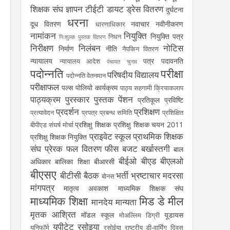
शिक्षक संघ
ज्ञापन
टीईटी
डायट
ड्रेस वितरण
दुर्घटना
धरना
दूध वितरण
नवाचार
नवीनीकरण
धारणाधिकार
नामांकन
नियुक्ति
नियुक्ति पत्र
निधन
निःशुल्क पुस्तक वितरण
निरीक्षण
निलंबन
नोटिस
निर्माण
नीति
नैपकिन वितरण
न्यायालय
पत्र
पदावनति
न्यायालय आदेश
पंचायत चुनाव
पदोन्नति
परीक्षा
परिषदीय विद्यालय
पदोन्नति वेतनमान
परीक्षाफल
पल्स पोलियो कार्यक्रम
पाठ्य सहगामी क्रियाकलाप
पाठ्यक्रम
पुरस्कार
पुस्तक
पेंशन
प्रतिकूल प्रविष्टि
प्रदर्शन
प्रशिक्षण
प्रत्यावेदन
प्रपत्र
प्रबन्ध समिति
प्रशिक्षित
प्रशिक्षु शिक्षक
प्रशिक्षु शिक्षक चयन 2011
बीपीएड संघर्ष मोर्चा
प्राइवेट स्कूल
प्राथमिक शिक्षक
प्रशिक्षु शिक्षक नियुक्ति
संघ
प्रेरक
फल वितरण
फीस
बजट
बर्खास्तगी
बाल
बीईओ
बीएड
बीएलओ
अधिकार
बालिका शिक्षा
बीआरसी
बीएसए
बीटीसी
बैठक
भर्ती
भ्रष्टाचार
मदरसा
बोनस
मांगपत्र
मातृत्व अवकाश
माध्यमिक शिक्षक संघ
माध्यमिक शिक्षा
मिड डे मील
मानदेय
मान्यता
मृतक आश्रित
मॉडल स्कूल
यूडायस
मोअल्लिम डिग्री
यूपीटेट
रसोइया
यूनिफॉर्म
रसोईया
राष्ट्रीय डी-वार्मिंग दिवस