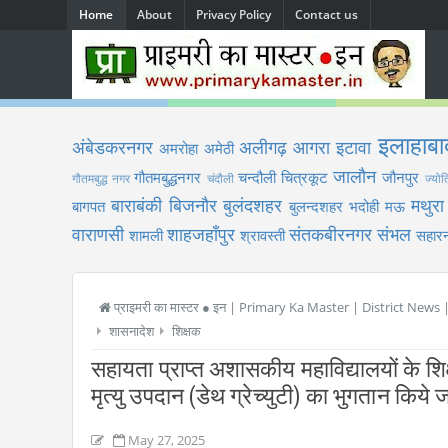
Home
About
Privacy Policy
Contact us
इलाहाबा
अंबेडकरनगर
अलीगढ़
आगरा
इटावा
अमरोहा
अमेठी
जालौन
गौतमबुद्धनगर
चन्दौली
चित्रकूट
जौनपुर
गौतमबुद्ध नगर
चंदौली
ज्योत
बाराबंकी
बिजनौर
बुलंदशहर
मथुरा
बागपत
बुलन्दशहर
भदोही
मऊ
वाराणसी
शाहजहाँपुर
संतकबीरनगर
संभल
शामली
श्रावस्ती
सहारन
प्राइमरी का मास्टर ● इन | Primary Ka Master | District News
शासनादेश
शिक्षक
सहायता प्राप्त अशासकीय महाविद्यालयों के शिक्
मृत्यु उपदान (डेथ ग्रेच्युटी) का भुगतान किये जा
May 27, 2025