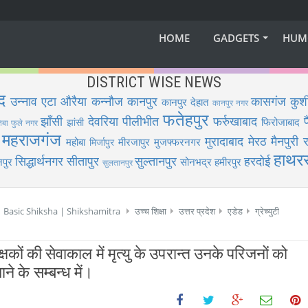
HOME
GADGETS
HUM
DISTRICT WISE NEWS
द
उन्नाव
एटा
औरैया
कन्नौज
कानपुर
कासगंज
कुश
कानपुर देहात
कानपुर नगर
फतेहपुर
झाँसी
देवरिया
पीलीभीत
फर्रुखाबाद
फिरोजाबाद
झांसी
िबा फुले नगर
महराजगंज
मुरादाबाद
मेरठ
मैनपुरी
र
महोबा
मीरजापुर
मुजफ्फरनगर
मिर्जापुर
हाथर
सिद्धार्थनगर
सीतापुर
सुल्तानपुर
हरदोई
पुर
सोनभद्र
हमीरपुर
सुलतानपुर
 | Basic Shiksha | Shikshamitra
उच्च शिक्षा
उत्तर प्रदेश
एडेड
ग्रेच्युटी
षकों की सेवाकाल में मृत्यु के उपरान्त उनके परिजनों को
ने के सम्बन्ध में।