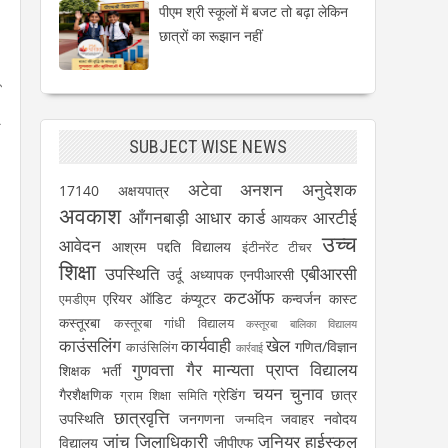
पीएम श्री स्कूलों में बजट तो बढ़ा लेकिन
छात्रों का रूझान नहीं
े
SUBJECT WISE NEWS
अटेवा
अनशन
अनुदेशक
17140
अक्षयपात्र
अवकाश
आँगनबाड़ी
आधार कार्ड
आरटीई
आयकर
उच्च
आवेदन
आश्रम पद्दति विद्यालय
इंटीनरेंट टीचर
शिक्षा
उपस्थिति
एबीआरसी
उर्दू अध्यापक
एनपीआरसी
कटऑफ
एरियर
ऑडिट
कंप्यूटर
कन्वर्जन कास्ट
एमडीएम
कस्तूरबा
कस्तूरबा गांधी विद्यालय
कस्तूरबा बालिका विद्यालय
काउंसलिंग
कार्यवाही
खेल
गणित/विज्ञान
काउंसिलिंग
कार्रवाई
गुणवत्ता
गैर मान्यता प्राप्त विद्यालय
शिक्षक भर्ती
चयन
चुनाव
गैरशैक्षणिक
ग्रेडिंग
छात्र
ग्राम शिक्षा समिति
छात्रवृत्ति
उपस्थिति
जनगणना
जवाहर नवोदय
जन्मदिन
जांच
जिलाधिकारी
जूनियर हाईस्कूल
विद्यालय
जीपीएफ