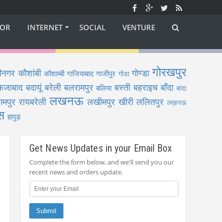
OR
INTERNET
SOCIAL
VENTURE
गोरखपुर
ीनगर
कौशांबी
गोण्डा
कौशाम्बी
गाजियाबाद
गाजीपुर
गोंडा
फैजाबाद
बदायूं
बरेली
बलरामपुर
बस्ती
बहराइच
बाँदा
बलिया
बांदा
लखनऊ
ामपुर
रायबरेली
लखीमपुर खीरी
ललितपुर
लख़नऊ
स
हापुड़
Get News Updates in your Email Box
Complete the form below, and we'll send you our
recent news and orders update.