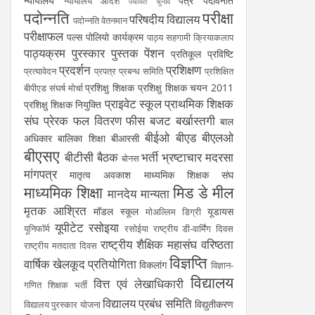
न्यायालय
पत्र
पदावनति
न्यायालय आदेश
पंचायत चुनाव
पदोन्नति
परीक्षा
परिषदीय विद्यालय
पदोन्नति वेतनमान
परीक्षाफल
पल्स पोलियो कार्यक्रम
पाठ्य सहगामी क्रियाकलाप
पाठ्यक्रम
पुरस्कार
पुस्तक
पेंशन
प्रतिकूल प्रविष्टि
प्रदर्शन
प्रशिक्षण
प्रत्यावेदन
प्रपत्र
प्रबन्ध समिति
प्रशिक्षित
प्रशिक्षु शिक्षक
प्रशिक्षु शिक्षक चयन 2011
बीपीएड संघर्ष मोर्चा
प्राइवेट स्कूल
प्राथमिक शिक्षक
प्रशिक्षु शिक्षक नियुक्ति
संघ
प्रेरक
फल वितरण
फीस
बजट
बर्खास्तगी
बाल
बीईओ
बीएड
बीएलओ
अधिकार
बालिका शिक्षा
बीआरसी
बीएसए
बीटीसी
बैठक
भर्ती
भ्रष्टाचार
मदरसा
बोनस
मांगपत्र
मातृत्व अवकाश
माध्यमिक शिक्षक संघ
माध्यमिक शिक्षा
मिड डे मील
मानदेय
मान्यता
मृतक आश्रित
मॉडल स्कूल
यूडायस
मोअल्लिम डिग्री
यूपीटेट
रसोइया
यूनिफॉर्म
रसोईया
राष्ट्रीय डी-वार्मिंग दिवस
राष्ट्रीय शैक्षिक महासंघ
वरिष्ठता
राष्ट्रीय मतदाता दिवस
विज्ञप्ति
वार्षिक खेलकूद प्रतियोगिता
विकलांग
विज्ञान-
विद्यालय
वित्त एवं लेखाधिकारी
गणित शिक्षक भर्ती
विद्यालय प्रबंध समिति
विद्युतीकरण
विद्यालय पुरस्कार योजना