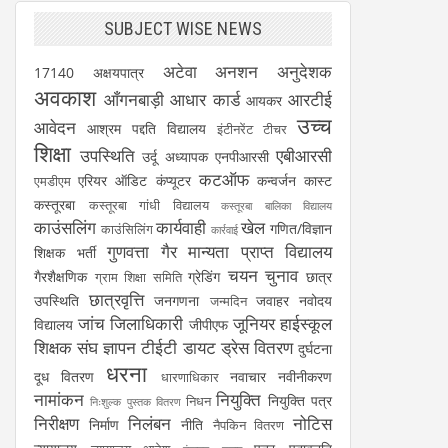
SUBJECT WISE NEWS
अटेवा
अनशन
अनुदेशक
17140
अक्षयपात्र
अवकाश
आँगनबाड़ी
आधार कार्ड
आरटीई
आयकर
उच्च
आवेदन
आश्रम पद्दति विद्यालय
इंटीनरेंट टीचर
शिक्षा
उपस्थिति
एबीआरसी
उर्दू अध्यापक
एनपीआरसी
कटऑफ
एरियर
ऑडिट
कंप्यूटर
कन्वर्जन कास्ट
एमडीएम
कस्तूरबा
कस्तूरबा गांधी विद्यालय
कस्तूरबा बालिका विद्यालय
काउंसलिंग
कार्यवाही
खेल
गणित/विज्ञान
काउंसिलिंग
कार्रवाई
गुणवत्ता
गैर मान्यता प्राप्त विद्यालय
शिक्षक भर्ती
चयन
चुनाव
गैरशैक्षणिक
ग्रेडिंग
छात्र
ग्राम शिक्षा समिति
छात्रवृत्ति
उपस्थिति
जनगणना
जवाहर नवोदय
जन्मदिन
जांच
जिलाधिकारी
जूनियर हाईस्कूल
विद्यालय
जीपीएफ
शिक्षक संघ
ज्ञापन
टीईटी
डायट
ड्रेस वितरण
दुर्घटना
धरना
दूध वितरण
नवाचार
नवीनीकरण
धारणाधिकार
नामांकन
नियुक्ति
नियुक्ति पत्र
निधन
निःशुल्क पुस्तक वितरण
निरीक्षण
निलंबन
नोटिस
निर्माण
नीति
नैपकिन वितरण