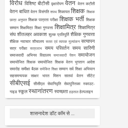
विरोध
वेतन
विशिष्ट बीटीसी
वृक्षारोपण
वेतन कटौती
शिक्षक
वेतन बाधित
वेतन विसंगति
शिकायत
शपथ
शिक्षक
शिक्षक भर्ती
शिक्षक पात्रता परीक्षा
शिक्षक
छात्र अनुपात
शिक्षामित्र
शिक्षामित्र
सम्मान
शिक्षमित्र
शिक्षा गुणवत्ता
संघ
शीतलहर अवकाश
शैक्षिक गुणवत्ता
शुल्क प्रतिपूर्ति
सत्यापन
शैक्षिक नवाचार
शौचालय
सतत एवं व्यापक मूल्यांकन
समय परिवर्तन
समय सारिणी
सत्र परीक्षा
सत्रलाभ
समायोजन
समाजवादी अभिनव विद्यालय
समाजवादी पेंशन
समायोजित शिक्षक
समायोजित शिक्षक वेतन भुगतान आदेश
समारोह
समीक्षा बैठक
सम्मान
सर्व शिक्षा अभियान
समेकित शिक्षा
सहसमन्वयक
साक्षर भारत मिशन
सातवां वेतन
सीटेट
सीबीएसई
सीसीएल
सेवानिवृति
सेवापुस्तिका
स्काउट-
स्थानांतरण
स्कूल
स्वच्छता
गाइड
हेल्पलाइन
हड़ताल
शासनादेश डॉट कॉम से ...