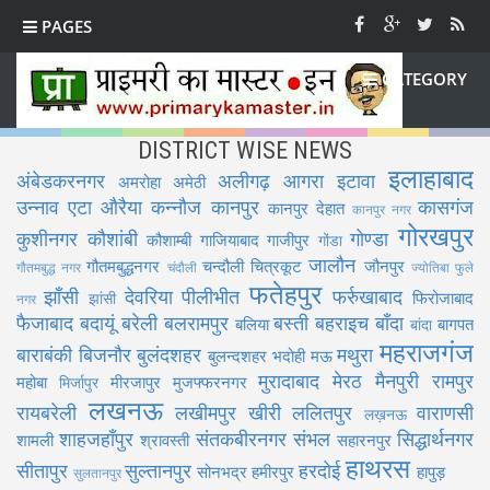
PAGES
CATEGORY
DISTRICT WISE NEWS
इलाहाबाद
अंबेडकरनगर
अलीगढ़
आगरा
इटावा
अमरोहा
अमेठी
उन्नाव
एटा
औरैया
कन्नौज
कानपुर
कासगंज
कानपुर देहात
कानपुर नगर
गोरखपुर
कुशीनगर
कौशांबी
गोण्डा
कौशाम्बी
गाजियाबाद
गाजीपुर
गोंडा
जालौन
गौतमबुद्धनगर
चन्दौली
चित्रकूट
जौनपुर
गौतमबुद्ध नगर
चंदौली
ज्योतिबा फुले
फतेहपुर
झाँसी
देवरिया
पीलीभीत
फर्रुखाबाद
फिरोजाबाद
झांसी
नगर
फैजाबाद
बदायूं
बरेली
बलरामपुर
बस्ती
बहराइच
बाँदा
बलिया
बागपत
बांदा
महराजगंज
बाराबंकी
बिजनौर
बुलंदशहर
मथुरा
बुलन्दशहर
भदोही
मऊ
मुरादाबाद
मेरठ
मैनपुरी
रामपुर
महोबा
मीरजापुर
मुजफ्फरनगर
मिर्जापुर
लखनऊ
रायबरेली
लखीमपुर खीरी
ललितपुर
वाराणसी
लख़नऊ
शाहजहाँपुर
संतकबीरनगर
संभल
सिद्धार्थनगर
शामली
श्रावस्ती
सहारनपुर
हाथरस
सीतापुर
सुल्तानपुर
हरदोई
सोनभद्र
हमीरपुर
हापुड़
सुलतानपुर