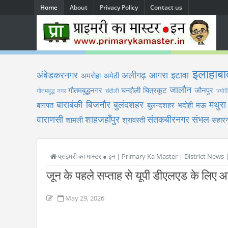
Home
About
Privacy Policy
Contact us
इलाहाबा
अंबेडकरनगर
अलीगढ़
आगरा
इटावा
अमरोहा
अमेठी
जालौन
गौतमबुद्धनगर
चन्दौली
चित्रकूट
जौनपुर
गौतमबुद्ध नगर
चंदौली
ज्योत
बाराबंकी
बिजनौर
बुलंदशहर
मथुरा
बागपत
बुलन्दशहर
भदोही
मऊ
वाराणसी
शाहजहाँपुर
संतकबीरनगर
संभल
शामली
श्रावस्ती
सहारन
प्राइमरी का मास्टर ● इन | Primary Ka Master | District News
जून के पहले सप्ताह से यूपी डीएलएड के लिए आव
May 29, 2026