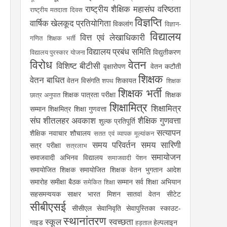
राष्ट्रीय शैक्षिक महासंघ
वरिष्ठता
राष्ट्रीय मतदाता दिवस
विज्ञप्ति
वार्षिक खेलकूद प्रतियोगिता
विकलांग
विज्ञान-
विद्यालय
वित्त एवं लेखाधिकारी
गणित शिक्षक भर्ती
विद्यालय प्रबंध समिति
विद्युतीकरण
विद्यालय पुरस्कार योजना
विरोध
वेतन
विशिष्ट बीटीसी
वृक्षारोपण
वेतन कटौती
शिक्षक
वेतन बाधित
वेतन विसंगति
शिकायत
शपथ
शिक्षक
शिक्षक भर्ती
शिक्षक पात्रता परीक्षा
शिक्षक
छात्र अनुपात
शिक्षामित्र
शिक्षामित्र
सम्मान
शिक्षमित्र
शिक्षा गुणवत्ता
संघ
शीतलहर अवकाश
शैक्षिक गुणवत्ता
शुल्क प्रतिपूर्ति
सत्यापन
शैक्षिक नवाचार
शौचालय
सतत एवं व्यापक मूल्यांकन
समय परिवर्तन
समय सारिणी
सत्र परीक्षा
सत्रलाभ
समायोजन
समाजवादी अभिनव विद्यालय
समाजवादी पेंशन
समायोजित शिक्षक
समायोजित शिक्षक वेतन भुगतान आदेश
समारोह
समीक्षा बैठक
सम्मान
सर्व शिक्षा अभियान
समेकित शिक्षा
सहसमन्वयक
साक्षर भारत मिशन
सातवां वेतन
सीटेट
सीबीएसई
सीसीएल
सेवानिवृति
सेवापुस्तिका
स्काउट-
स्थानांतरण
स्कूल
स्वच्छता
गाइड
हेल्पलाइन
हड़ताल