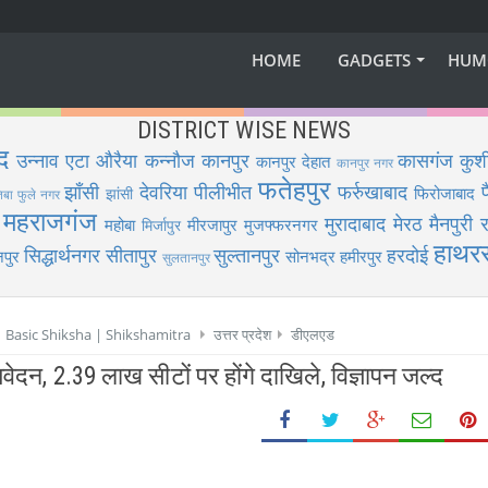
HOME
GADGETS
HUM
DISTRICT WISE NEWS
द
उन्नाव
एटा
औरैया
कन्नौज
कानपुर
कासगंज
कुश
कानपुर देहात
कानपुर नगर
फतेहपुर
झाँसी
देवरिया
पीलीभीत
फर्रुखाबाद
फिरोजाबाद
झांसी
िबा फुले नगर
महराजगंज
मुरादाबाद
मेरठ
मैनपुरी
र
महोबा
मीरजापुर
मुजफ्फरनगर
मिर्जापुर
हाथर
सिद्धार्थनगर
सीतापुर
सुल्तानपुर
हरदोई
पुर
सोनभद्र
हमीरपुर
सुलतानपुर
 | Basic Shiksha | Shikshamitra
उत्तर प्रदेश
डीएलएड
ेदन, 2.39 लाख सीटों पर होंगे दाखिले, विज्ञापन जल्द