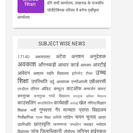
होंगे सभी कार्यालय, लखनऊ के राजकीय
पॉलीटेक्निक परिसर में बनेगा एकीकृत
कार्यालय
SUBJECT WISE NEWS
अटेवा
अनशन
अनुदेशक
17140
अक्षयपात्र
अवकाश
आँगनबाड़ी
आधार कार्ड
आरटीई
आयकर
उच्च
आवेदन
आश्रम पद्दति विद्यालय
इंटीनरेंट टीचर
शिक्षा
उपस्थिति
एबीआरसी
उर्दू अध्यापक
एनपीआरसी
कटऑफ
एरियर
ऑडिट
कंप्यूटर
कन्वर्जन कास्ट
एमडीएम
कस्तूरबा
कस्तूरबा गांधी विद्यालय
कस्तूरबा बालिका विद्यालय
काउंसलिंग
कार्यवाही
खेल
गणित/विज्ञान
काउंसिलिंग
कार्रवाई
।
गुणवत्ता
गैर मान्यता प्राप्त विद्यालय
शिक्षक भर्ती
चयन
चुनाव
गैरशैक्षणिक
ग्रेडिंग
छात्र
ग्राम शिक्षा समिति
छात्रवृत्ति
उपस्थिति
जनगणना
जवाहर नवोदय
जन्मदिन
जांच
जिलाधिकारी
जूनियर हाईस्कूल
विद्यालय
जीपीएफ