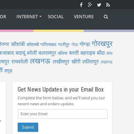
OR
INTERNET
SOCIAL
VENTURE
गोरखपुर
ीनगर
कौशांबी
गोण्डा
कौशाम्बी
गाजियाबाद
गाजीपुर
गोंडा
फैजाबाद
बदायूं
बरेली
बलरामपुर
बस्ती
बहराइच
बाँदा
बलिया
बांदा
लखनऊ
ामपुर
रायबरेली
लखीमपुर खीरी
ललितपुर
लख़नऊ
स
हापुड़
Get News Updates in your Email Box
Complete the form below, and we'll send you our
recent news and orders update.