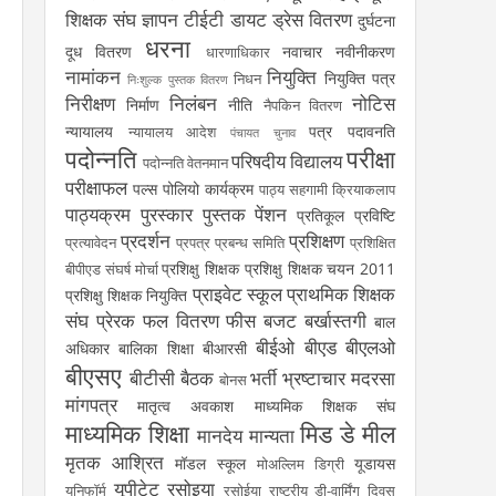
शिक्षक संघ
ज्ञापन
टीईटी
डायट
ड्रेस वितरण
दुर्घटना
धरना
दूध वितरण
नवाचार
नवीनीकरण
धारणाधिकार
नामांकन
नियुक्ति
नियुक्ति पत्र
निधन
निःशुल्क पुस्तक वितरण
निरीक्षण
निलंबन
नोटिस
निर्माण
नीति
नैपकिन वितरण
न्यायालय
पत्र
पदावनति
न्यायालय आदेश
पंचायत चुनाव
पदोन्नति
परीक्षा
परिषदीय विद्यालय
पदोन्नति वेतनमान
परीक्षाफल
पल्स पोलियो कार्यक्रम
पाठ्य सहगामी क्रियाकलाप
पाठ्यक्रम
पुरस्कार
पुस्तक
पेंशन
प्रतिकूल प्रविष्टि
प्रदर्शन
प्रशिक्षण
प्रत्यावेदन
प्रपत्र
प्रबन्ध समिति
प्रशिक्षित
प्रशिक्षु शिक्षक
प्रशिक्षु शिक्षक चयन 2011
बीपीएड संघर्ष मोर्चा
प्राइवेट स्कूल
प्राथमिक शिक्षक
प्रशिक्षु शिक्षक नियुक्ति
संघ
प्रेरक
फल वितरण
फीस
बजट
बर्खास्तगी
बाल
बीईओ
बीएड
बीएलओ
अधिकार
बालिका शिक्षा
बीआरसी
बीएसए
बीटीसी
बैठक
भर्ती
भ्रष्टाचार
मदरसा
बोनस
मांगपत्र
मातृत्व अवकाश
माध्यमिक शिक्षक संघ
माध्यमिक शिक्षा
मिड डे मील
मानदेय
मान्यता
मृतक आश्रित
मॉडल स्कूल
यूडायस
मोअल्लिम डिग्री
यूपीटेट
रसोइया
यूनिफॉर्म
रसोईया
राष्ट्रीय डी-वार्मिंग दिवस