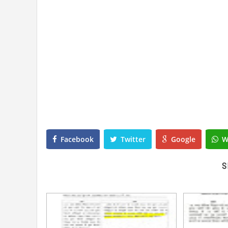
Facebook
Twitter
Google
W
S