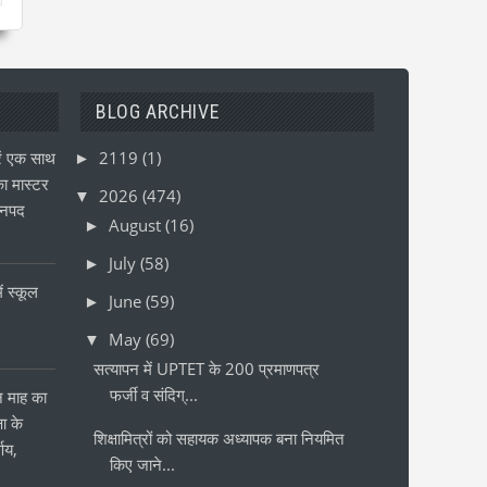
BLOG ARCHIVE
ं एक साथ
2119
(1)
►
ा मास्टर
2026
(474)
▼
जनपद
August
(16)
►
July
(58)
►
ं स्कूल
June
(59)
►
May
(69)
▼
सत्यापन में UPTET के 200 प्रमाणपत्र
फर्जी व संदिग्...
ीन माह का
षा के
शिक्षामित्रों को सहायक अध्यापक बना नियमित
्णय,
किए जाने...