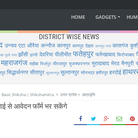
HOME
GADGETS
HUM
DISTRICT WISE NEWS
द
उन्नाव
एटा
औरैया
कन्नौज
कानपुर
कासगंज
कुश
कानपुर देहात
कानपुर नगर
फतेहपुर
झाँसी
देवरिया
पीलीभीत
फर्रुखाबाद
फिरोजाबाद
झांसी
िबा फुले नगर
महराजगंज
मुरादाबाद
मेरठ
मैनपुरी
र
महोबा
मीरजापुर
मुजफ्फरनगर
मिर्जापुर
हाथर
सिद्धार्थनगर
सीतापुर
सुल्तानपुर
हरदोई
पुर
सोनभद्र
हमीरपुर
सुलतानपुर
 | Basic Shiksha | Shikshamitra
उत्तर प्रदेश
छात्रवृत्ति
लाई से आवेदन फॉर्म भर सकेंगे