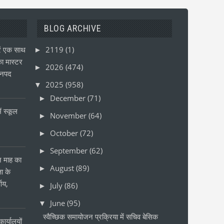
BLOG ARCHIVE
ं एक साथ
2119
(1)
►
ा मास्टर
2026
(474)
►
जनपद
2025
(958)
▼
December
(71)
►
ं स्कूल
November
(64)
►
October
(72)
►
September
(62)
►
ीन माह का
August
(89)
►
षा के
्णय,
July
(86)
►
June
(95)
▼
स्वैच्छिक समायोजन प्रक्रिया में सचिव बेसिक
ार्यालयों