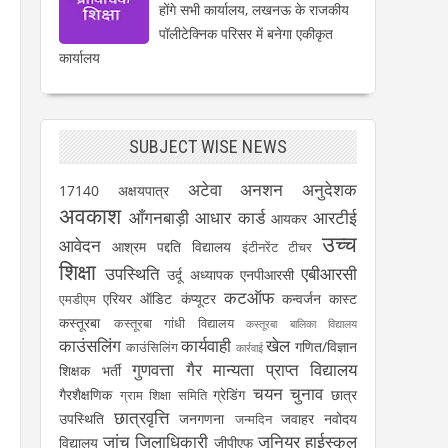
होंगे सभी कार्यालय, लखनऊ के राजकीय
पॉलीटेक्निक परिसर में बनेगा एकीकृत
कार्यालय
SUBJECT WISE NEWS
अटेवा
अनशन
अनुदेशक
17140
अक्षयपात्र
अवकाश
आँगनबाड़ी
आधार कार्ड
आरटीई
आयकर
उच्च
आवेदन
आश्रम पद्दति विद्यालय
इंटीनरेंट टीचर
शिक्षा
उपस्थिति
एबीआरसी
उर्दू अध्यापक
एनपीआरसी
कटऑफ
एरियर
ऑडिट
कंप्यूटर
कन्वर्जन कास्ट
एमडीएम
कस्तूरबा
कस्तूरबा गांधी विद्यालय
कस्तूरबा बालिका विद्यालय
काउंसलिंग
कार्यवाही
खेल
गणित/विज्ञान
काउंसिलिंग
कार्रवाई
गुणवत्ता
गैर मान्यता प्राप्त विद्यालय
शिक्षक भर्ती
चयन
चुनाव
गैरशैक्षणिक
ग्रेडिंग
छात्र
ग्राम शिक्षा समिति
छात्रवृत्ति
उपस्थिति
जनगणना
जवाहर नवोदय
जन्मदिन
जांच
जिलाधिकारी
जूनियर हाईस्कूल
विद्यालय
जीपीएफ