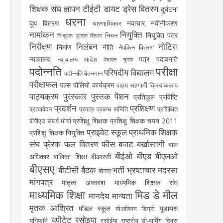
शिक्षक संघ
ज्ञापन
टीईटी
डायट
ड्रेस वितरण
दुर्घटना
धरना
दूध वितरण
नवाचार
नवीनीकरण
धारणाधिकार
नामांकन
नियुक्ति
नियुक्ति पत्र
निधन
निःशुल्क पुस्तक वितरण
निरीक्षण
निलंबन
नोटिस
निर्माण
नीति
नैपकिन वितरण
न्यायालय
पत्र
पदावनति
न्यायालय आदेश
पंचायत चुनाव
पदोन्नति
परीक्षा
परिषदीय विद्यालय
पदोन्नति वेतनमान
परीक्षाफल
पल्स पोलियो कार्यक्रम
पाठ्य सहगामी क्रियाकलाप
पाठ्यक्रम
पुरस्कार
पुस्तक
पेंशन
प्रतिकूल प्रविष्टि
प्रदर्शन
प्रशिक्षण
प्रत्यावेदन
प्रपत्र
प्रबन्ध समिति
प्रशिक्षित
प्रशिक्षु शिक्षक
प्रशिक्षु शिक्षक चयन 2011
बीपीएड संघर्ष मोर्चा
प्राइवेट स्कूल
प्राथमिक शिक्षक
प्रशिक्षु शिक्षक नियुक्ति
संघ
प्रेरक
फल वितरण
फीस
बजट
बर्खास्तगी
बाल
बीईओ
बीएड
बीएलओ
अधिकार
बालिका शिक्षा
बीआरसी
बीएसए
बीटीसी
बैठक
भर्ती
भ्रष्टाचार
मदरसा
बोनस
मांगपत्र
मातृत्व अवकाश
माध्यमिक शिक्षक संघ
माध्यमिक शिक्षा
मिड डे मील
मानदेय
मान्यता
मृतक आश्रित
मॉडल स्कूल
यूडायस
मोअल्लिम डिग्री
यूपीटेट
रसोइया
यूनिफॉर्म
रसोईया
राष्ट्रीय डी-वार्मिंग दिवस