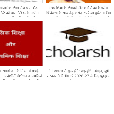
माध्यमिक शिक्षा सेवा चयनबोर्ड
उच्च शिक्षा के शिक्षकों और कर्मियों को कैशलेश
82 की धारा-33 छ के अधीन
चिकित्सा के साथ डेढ़ करोड़ रुपये का दुर्घटना बीमा
थ/अल्पकालिक शिक्षकों के पेंशन
कवर, सीएम योगी की उपस्थिति में विभाग PNB के
के निस्तारण के सम्बन्ध में
साथ करेगा MOU
ा-समायोजन के नियम से पढ़ाई
11 अगस्त से शुरू होंगे छात्रवृत्ति आवेदन, यूपी
्ट, आदेशों में संशोधन व आपत्तियों
सरकार ने वित्तीय वर्ष 2026-27 के लिए पूर्वदशम
्रक्रिया, शिक्षक असमंजस में,
(कक्षा 9-10) और दशमोत्तर (कक्षा 11-12)
 पढ़ाई की व्यवस्था प्रभावित
छात्रवृत्ति योजनाओं का विस्तृत कार्यक्रम जारी
किया