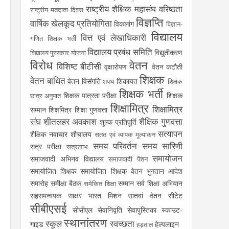
राष्ट्रीय शैक्षिक महासंघ
वरिष्ठता
राष्ट्रीय मतदाता दिवस
विज्ञप्ति
वार्षिक खेलकूद प्रतियोगिता
विकलांग
विज्ञान-
विद्यालय
वित्त एवं लेखाधिकारी
गणित शिक्षक भर्ती
विद्यालय प्रबंध समिति
विद्युतीकरण
विद्यालय पुरस्कार योजना
विरोध
वेतन
विशिष्ट बीटीसी
वृक्षारोपण
वेतन कटौती
शिक्षक
वेतन बाधित
वेतन विसंगति
शिकायत
शपथ
शिक्षक
शिक्षक भर्ती
शिक्षक पात्रता परीक्षा
शिक्षक
छात्र अनुपात
शिक्षामित्र
शिक्षामित्र
सम्मान
शिक्षमित्र
शिक्षा गुणवत्ता
संघ
शीतलहर अवकाश
शैक्षिक गुणवत्ता
शुल्क प्रतिपूर्ति
सत्यापन
शैक्षिक नवाचार
शौचालय
सतत एवं व्यापक मूल्यांकन
समय परिवर्तन
समय सारिणी
सत्र परीक्षा
सत्रलाभ
समायोजन
समाजवादी अभिनव विद्यालय
समाजवादी पेंशन
समायोजित शिक्षक
समायोजित शिक्षक वेतन भुगतान आदेश
समारोह
समीक्षा बैठक
सम्मान
सर्व शिक्षा अभियान
समेकित शिक्षा
सहसमन्वयक
साक्षर भारत मिशन
सातवां वेतन
सीटेट
सीबीएसई
सीसीएल
सेवानिवृति
सेवापुस्तिका
स्काउट-
स्थानांतरण
स्कूल
स्वच्छता
गाइड
हेल्पलाइन
हड़ताल