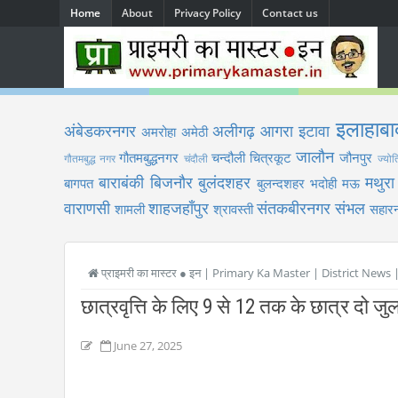
Home
About
Privacy Policy
Contact us
इलाहाबा
अंबेडकरनगर
अलीगढ़
आगरा
इटावा
अमरोहा
अमेठी
जालौन
गौतमबुद्धनगर
चन्दौली
चित्रकूट
जौनपुर
गौतमबुद्ध नगर
चंदौली
ज्योत
बाराबंकी
बिजनौर
बुलंदशहर
मथुरा
बागपत
बुलन्दशहर
भदोही
मऊ
वाराणसी
शाहजहाँपुर
संतकबीरनगर
संभल
शामली
श्रावस्ती
सहारन
प्राइमरी का मास्टर ● इन | Primary Ka Master | District News
छात्रवृत्ति के लिए 9 से 12 तक के छात्र दो जु
June 27, 2025