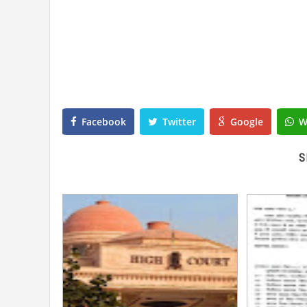
Facebook
Twitter
Google
W
S