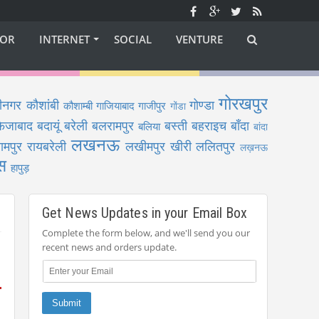
OR
INTERNET
SOCIAL
VENTURE
गोरखपुर
ीनगर
कौशांबी
गोण्डा
कौशाम्बी
गाजियाबाद
गाजीपुर
गोंडा
फैजाबाद
बदायूं
बरेली
बलरामपुर
बस्ती
बहराइच
बाँदा
बलिया
बांदा
लखनऊ
ामपुर
रायबरेली
लखीमपुर खीरी
ललितपुर
लख़नऊ
स
हापुड़
Get News Updates in your Email Box
Complete the form below, and we'll send you our
recent news and orders update.